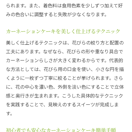
力
られます。また、着色料は食用色素を少しずつ加えて好
カーネーションで伝える心温まるプレゼン
みの色合いに調整すると失敗が少なくなります。
ト提案
カーネーションケーキを美しく仕上げるテクニック
簡単にできるカーネーションケーキの秘訣
カーネーションケーキ簡単レシピの時短術
美しく仕上げるテクニックは、花びらの絞り方と配置の
を紹介
工夫にあります。なぜなら、花びらの形や重なり具合で
カーネーションらしさが大きく変わるからです。代表的
カーネーションの美しさを手軽に再現する
な方法としては、花びら用の口金を使い、小さな円を描
方法
くように一枚ずつ丁寧に絞ることが挙げられます。さら
カーネーションケーキ簡単ポイントと材料
に、花の中心を濃い色、外側を淡い色にすることで立体
選び
感と奥行きが生まれます。こうした具体的なテクニック
少ない材料でできるカーネーションケーキ
を実践することで、見映えのするスイーツが完成しま
の極意
す。
カーネーションケーキ作りを楽しくする工
夫
初心者でも安心なカーネーションケーキ簡単手順