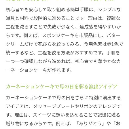
初心者向けカーネーションケーキの失敗し
初心者でも安心して取り組める簡単手順は、シンプルな
ないコツ
道具と材料で段階的に進めることです。理由は、複雑な
カーネーションを使ったチョコレートアレンジ
工程を減らすことで失敗が少なく、達成感を得やすいか
カーネーションチョコレートの作り方と基
らです。例えば、スポンジケーキを市販品にし、バター
本
クリームだけで花びらを絞ってみる、食用色素は赤1色で
カーネーションチョコペンで彩るデコレー
統一するなど、工程を絞る方法がおすすめです。手順を
ション術
一つ一つ確認しながら進めれば、初心者でも華やかなカ
チョコレートで表現するカーネーションの
ーネーションケーキが作れます。
美しさ
カーネーションケーキで母の日を彩る演出アイデア
カーネーションレシピでバリエーション豊
かなチョコ作り
カーネーションケーキで母の日をさらに特別に演出する
アイデアは、メッセージプレートやリボンのアレンジで
カーネーションお菓子のチョコアレンジ活
す。理由は、スイーツに想いを込めることで記憶に残る
用法
贈り物になるからです。例えば、「ありがとう」や「お
カーネーションチョコで母の日を華やかに