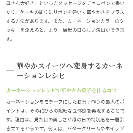
母さん大好き」といったメッセージをチョコペンで書い
演出
たり、ケーキの周りにリボンを巻いて華やかさをプラス
クッキーで楽しむカーネーションデコレーショ
する方法があります。また、カーネーションカラーのク
ン術
ッキーを添えると、より一層母の日らしい演出ができま
カーネーションクッキーの可愛いデコレー
す。
ション方法
カーネーションレシピでクッキーを華やか
に仕上げる
華やかスイーツへ変身するカーネ
カーネーションデコクッキーの簡単アレン
ーションレシピ
ジ例
カーネーションレシピで華やかお菓子を作るコツ
カーネーションクッキーで母の日を演出す
るコツ
カーネーションをモチーフにしたお菓子作りの最大のポ
カーネーションお菓子をクッキーで手軽に
イントは、その花びらの繊細な立体感を再現することで
楽しむ技
す。理由は、見た目の美しさが母の日の特別感を一層引
き立てるからです。例えば、バタークリームやホイップ
クッキーデコに最適なカーネーションレシ