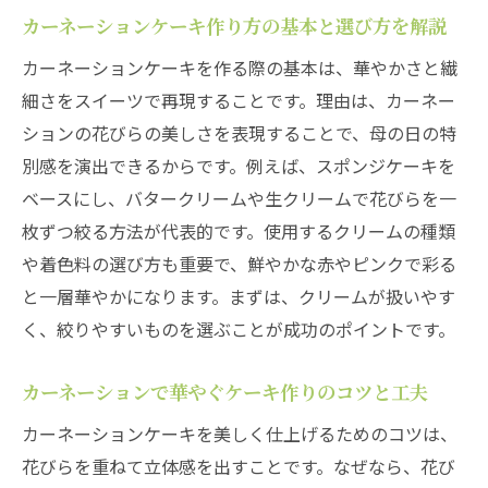
初心者でも安心なカーネーションケーキ簡
カーネーションケーキ作り方の基本と選び方を解説
単手順
カーネーションケーキを作る際の基本は、華やかさと繊
カーネーションケーキで母の日を彩る演出
細さをスイーツで再現することです。理由は、カーネー
アイデア
ションの花びらの美しさを表現することで、母の日の特
華やかスイーツへ変身するカーネーションレシ
別感を演出できるからです。例えば、スポンジケーキを
ピ
ベースにし、バタークリームや生クリームで花びらを一
カーネーションレシピで華やかお菓子を作
枚ずつ絞る方法が代表的です。使用するクリームの種類
るコツ
や着色料の選び方も重要で、鮮やかな赤やピンクで彩る
カーネーションスイーツを簡単に仕上げる
と一層華やかになります。まずは、クリームが扱いやす
方法
く、絞りやすいものを選ぶことが成功のポイントです。
カーネーションお菓子レシピの応用アレン
カーネーションで華やぐケーキ作りのコツと工夫
ジ術
お菓子作りで叶えるカーネーションの美し
カーネーションケーキを美しく仕上げるためのコツは、
さ
花びらを重ねて立体感を出すことです。なぜなら、花び