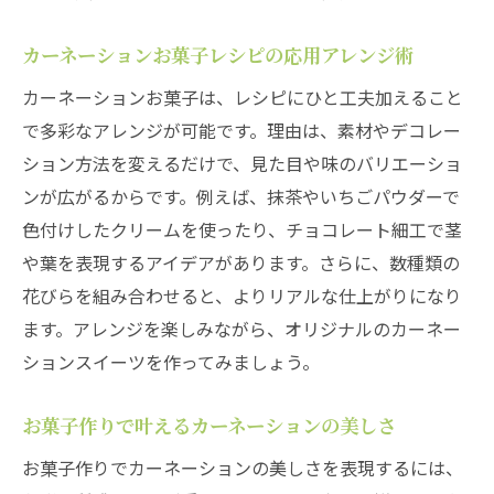
カーネーションケーキで特別な日を彩る方法
カーネーションお菓子レシピの応用アレンジ術
カーネーションケーキが特別感を演出する
理由
カーネーションお菓子は、レシピにひと工夫加えること
母の日に最適なカーネーションレシピの選
で多彩なアレンジが可能です。理由は、素材やデコレー
び方
ション方法を変えるだけで、見た目や味のバリエーショ
ンが広がるからです。例えば、抹茶やいちごパウダーで
カーネーションケーキで思い出に残る演出
色付けしたクリームを使ったり、チョコレート細工で茎
を叶える
や葉を表現するアイデアがあります。さらに、数種類の
カーネーションお菓子で家族の笑顔を引き
花びらを組み合わせると、よりリアルな仕上がりになり
出す工夫
ます。アレンジを楽しみながら、オリジナルのカーネー
カーネーションケーキで贈る心に残るサプ
ションスイーツを作ってみましょう。
ライズ術
カーネーションレシピで特別な日を彩るア
お菓子作りで叶えるカーネーションの美しさ
レンジ例
お菓子作りでカーネーションの美しさを表現するには、