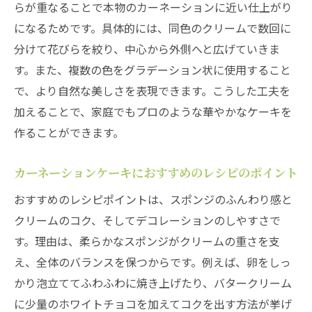
らが重なることで本物のカーネーションに近い仕上がり
カーネーションレシピで母の日らしい装い
になるためです。具体的には、同色のクリームで数回に
を演出
分けて花びらを絞り、中心から外側へと広げていきま
カーネーションお菓子を贈る際の注意点と
す。また、複数の色をグラデーション状に使用すること
ポイント
で、より自然な美しさを表現できます。こうした工夫を
カーネーションお菓子で感謝を伝えるアイデア
加えることで、家庭でもプロのような華やかなケーキを
カーネーションお菓子で気持ちが伝わる工
作ることができます。
夫
母の日の感謝にぴったりなカーネーション
カーネーションケーキにおすすめのレシピのポイント
レシピ
おすすめのレシピポイントは、スポンジのふんわり感と
カーネーションお菓子のメッセージアレン
クリームのコク、そしてデコレーションのしやすさで
ジ例
す。理由は、柔らかなスポンジがクリームの重さを支
カーネーションケーキで感謝を形にする方
え、全体のバランスを保つからです。例えば、卵をしっ
法
かり泡立ててふわふわに焼き上げたり、バタークリーム
カーネーションお菓子が喜ばれる理由と魅
に少量のホワイトチョコを加えてコクを出す方法が挙げ