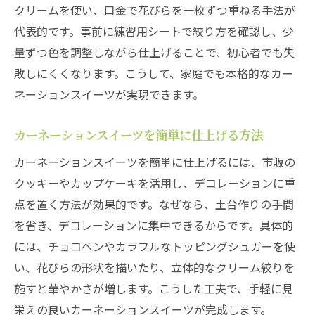
クリームを使い、口金で花びらを一枚ずつ重ねる手法が
ピの活用法
代表的です。事前に練習用シートで絞り方を確認し、少
美しく仕上げるカーネーションスイーツのコツ
量ずつ色を調整しながら仕上げることで、初心者でも失
カーネーションスイーツを美しく見せる仕
敗しにくくなります。こうして、家庭でも本格的なカー
上げ技
ネーションスイーツが実現できます。
カーネーションの繊細さを再現するデコレ
ーション術
カーネーションスイーツを簡単に仕上げる方法
カーネーションレシピで見栄えをアップさ
カーネーションスイーツを簡単に仕上げるには、市販の
せる方法
クッキーやカップケーキを活用し、デコレーションに重
カーネーションスイーツの色使いと盛り付
点を置く方法が効果的です。なぜなら、土台作りの手間
けの工夫
を省き、デコレーションに集中できるからです。具体的
カーネーションケーキを華やかに仕上げる
には、チョコペンやカラフルなトッピングシュガーを使
テクニック
い、花びらの形状を描いたり、立体的なクリーム絞りを
カーネーションお菓子の美しさを長持ちさ
施すと華やかさが増します。こうした工夫で、手軽に見
せる秘訣
栄えの良いカーネーションスイーツが完成します。