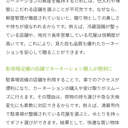
カーネーションの鮮度を維持するためには、仕入れや保
カーネーションの配送トラブルを防ぐ対策
管にこだわる店舗を選ぶことが不可欠です。なぜなら、
とは
鮮度管理が徹底されていないと、贈り物としての美しさ
花束選びに迷った時のポイントを解説
や持ちが損なわれるからです。例えば、冷蔵設備が整っ
カーネーションの花束選びで重視すべきポ
ている店舗や、地元で長年営業している花屋は信頼度が
イント
高いです。これにより、見た目も品質も優れたカーネー
迷った時に役立つカーネーションの色や本
ションを安心して贈ることができます。
数の選び方
駐車場完備の店舗でカーネーション購入が便利に
清瀬市でおすすめのカーネーション花束ア
レンジ
駐車場完備の店舗を利用することで、車でのアクセスが
贈る相手に合うカーネーションの選び方解
便利になり、カーネーションの購入や受け取りがスムー
説
ズに行えます。その理由は、荷物の持ち運びや急な天候
変化にも柔軟に対応できるからです。例えば、清瀬市内
カーネーションの花束で印象をアップする
で駐車場が整備されている花屋を選ぶと、ゆとりを持っ
工夫
てギフト選びができます。結果として、快適な買い物体
清瀬市で評判の花屋に相談するメリット