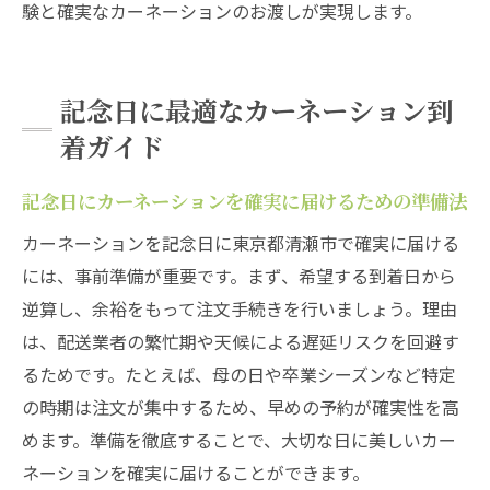
験と確実なカーネーションのお渡しが実現します。
オンラインで手軽にカーネーション手配を実現
カーネーションをオンライン注文で簡単に
手配する方法
記念日に最適なカーネーション到
清瀬市で利用できるカーネーション通販の
着ガイド
特徴
自宅で完結するカーネーション購入の流れ
記念日にカーネーションを確実に届けるための準備法
カーネーションのネット注文で鮮度を保つ
カーネーションを記念日に東京都清瀬市で確実に届ける
コツ
には、事前準備が重要です。まず、希望する到着日から
オンラインで選べるカーネーションギフト
逆算し、余裕をもって注文手続きを行いましょう。理由
の魅力
は、配送業者の繁忙期や天候による遅延リスクを回避す
るためです。たとえば、母の日や卒業シーズンなど特定
注文確認から到着までのカーネーション受
の時期は注文が集中するため、早めの予約が確実性を高
取手順
めます。準備を徹底することで、大切な日に美しいカー
相手が喜ぶカーネーションの選び方
ネーションを確実に届けることができます。
カーネーションで相手に喜ばれる色選びの