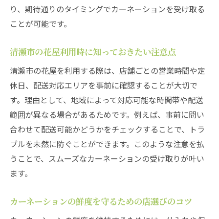
カーネーションを長持ちさせる受け取り後
り、期待通りのタイミングでカーネーションを受け取る
の管理
ことが可能です。
清瀬市のフラワーショップで鮮度重視の選
び方
清瀬市の花屋利用時に知っておきたい注意点
大切な日にカーネーションを届ける方法
清瀬市の花屋を利用する際は、店舗ごとの営業時間や定
カーネーションを大切な日に確実に届ける
休日、配送対応エリアを事前に確認することが大切で
コツ
す。理由として、地域によって対応可能な時間帯や配送
範囲が異なる場合があるためです。例えば、事前に問い
清瀬市で希望日にカーネーションを受け取
合わせて配送可能かどうかをチェックすることで、トラ
る手順
ブルを未然に防ぐことができます。このような注意を払
カーネーションのギフト配送で失敗しない
うことで、スムーズなカーネーションの受け取りが叶い
方法
ます。
店舗選びでカーネーション到着の安心を実
現
カーネーションの鮮度を守るための店選びのコツ
清瀬市でサプライズ配送を成功させる秘訣