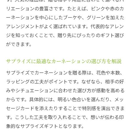
リエーションの豊富さです。たとえば、ピンクや赤のカ
カーネーションの到着で特別な日を彩るア
ーネーションを中心にしたブーケや、グリーンを加えた
イデア
アレンジメントがよく選ばれています。代表的なアレン
清瀬市の花屋選びで満足度を高めるポイン
ジを知っておくことで、贈り先にぴったりのギフト選び
ト
ができます。
カーネーションギフトで記念日を演出する
方法
サプライズに最適なカーネーションの選び方を解説
清瀬市のカーネーションギフトで心に残る
サプライズでカーネーションを贈る際は、花色や本数、
贈り物を
ラッピングの工夫がポイントです。なぜなら、相手の好
みやシチュエーションに合わせた選び方が感動を高める
からです。具体的には、明るい色合いを選んだり、メッ
セージカードを添えたりすることで特別感を演出できま
す。こうした工夫を取り入れることで、想いが伝わる印
象的なサプライズギフトとなります。