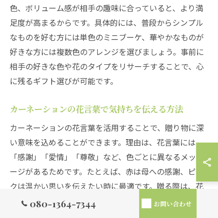
色、ボリューム感が相手の趣味に合っていると、より満
足度が高まるからです。具体的には、普段からシンプル
なものを好む方には単色のミニブーケ、華やかなものが
好きな方には複数色のアレンジを選びましょう。事前に
相手の好きな色や花のタイプをリサーチすることで、心
に残るギフト選びが可能です。
カーネーションの花言葉で気持ちを伝える方法
カーネーションの花言葉を活用することで、贈り物に深
い意味を込めることができます。理由は、花言葉には
「感謝」「愛情」「尊敬」など、色ごとに異なるメッセ
ージがあるためです。たとえば、赤は母への感謝、ピン
クは温かい思いを伝えたい時に最適です。贈る際は、花
言葉を添えたメッセージカードを同封すると、より気持
080-1364-7344
お問い合わせ
ちが伝わります。花言葉を意識することで、相手の心に