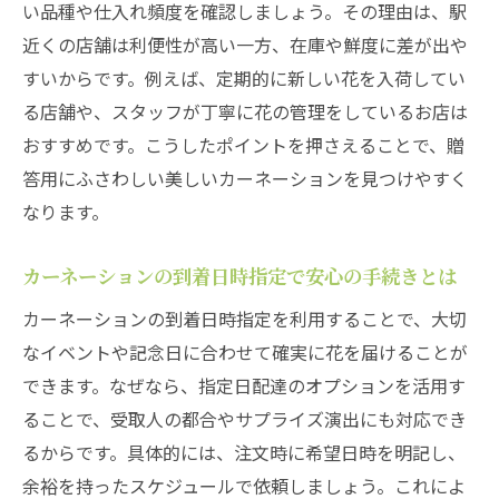
方を解説
い品種や仕入れ頻度を確認しましょう。その理由は、駅
近くの店舗は利便性が高い一方、在庫や鮮度に差が出や
特別な日のカーネーション配送で重視すべ
すいからです。例えば、定期的に新しい花を入荷してい
き点
る店舗や、スタッフが丁寧に花の管理をしているお店は
花屋選びで記念日のカーネーションを失敗
おすすめです。こうしたポイントを押さえることで、贈
しないコツ
答用にふさわしい美しいカーネーションを見つけやすく
清瀬市で花の鮮度を保つ注文術とは
なります。
カーネーションの鮮度を守る注文方法のポ
イント
カーネーションの到着日時指定で安心の手続きとは
清瀬市の花屋で新鮮なカーネーションを選
カーネーションの到着日時指定を利用することで、大切
ぶコツ
なイベントや記念日に合わせて確実に花を届けることが
配送時にカーネーションの品質を保つ工夫
できます。なぜなら、指定日配達のオプションを活用す
とは
ることで、受取人の都合やサプライズ演出にも対応でき
清瀬市で評判のカーネーション注文テクニ
るからです。具体的には、注文時に希望日時を明記し、
ック
余裕を持ったスケジュールで依頼しましょう。これによ