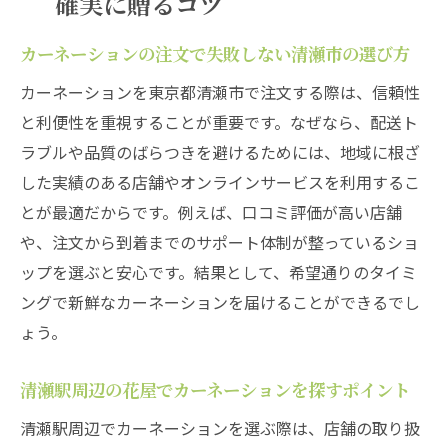
確実に贈るコツ
清瀬市の花屋利用時に知っておきたい注意
点
カーネーションの注文で失敗しない清瀬市の選び方
カーネーションの鮮度を守るための店選び
カーネーションを東京都清瀬市で注文する際は、信頼性
のコツ
と利便性を重視することが重要です。なぜなら、配送ト
駐車場完備の店舗でカーネーション購入が
ラブルや品質のばらつきを避けるためには、地域に根ざ
便利に
した実績のある店舗やオンラインサービスを利用するこ
記念日に最適なカーネーション到着ガイド
とが最適だからです。例えば、口コミ評価が高い店舗
記念日にカーネーションを確実に届けるた
や、注文から到着までのサポート体制が整っているショ
めの準備法
ップを選ぶと安心です。結果として、希望通りのタイミ
カーネーション到着日の調整と予約のポイ
ングで新鮮なカーネーションを届けることができるでし
ント
ょう。
清瀬市で人気のカーネーションアレンジ紹
清瀬駅周辺の花屋でカーネーションを探すポイント
介
サプライズに最適なカーネーションの選び
清瀬駅周辺でカーネーションを選ぶ際は、店舗の取り扱