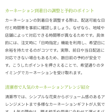
コツ
カーネーション到着日の調整と予約のポイント
清瀬市で人気のカーネーションギフトアレ
カーネーションの到着日を調整する際は、配送可能な日
ンジ
付と時間帯を事前に確認しましょう。なぜなら、地域や
贈る相手の好みに合わせたカーネーション
店舗によって対応できる時間帯が異なるためです。具体
選定法
的には、注文時に「日時指定」機能を利用し、希望日に
カーネーションの花言葉で気持ちを伝える
余裕を持たせるのがコツです。実際、前日や当日配送に
方法
対応できない場合もあるため、数日前の予約が安全で
清瀬市で話題のカーネーションアレンジ例
す。こうしたポイントを押さえることで、希望通りのタ
カーネーションギフトで印象を残す渡し方
イミングでカーネーションを受け取れます。
東京都清瀬市で理想のギフト体験を叶える
清瀬市で人気のカーネーションアレンジ紹介
カーネーションで理想のギフト体験を実現
するコツ
清瀬市では、シンプルな花束からボリューム感のあるア
清瀬市でギフト選びに失敗しないカーネー
レンジメントまで多様なカーネーションギフトが人気で
ション活用
す。人気の理由は、贈る相手や用途に合わせて選べるバ