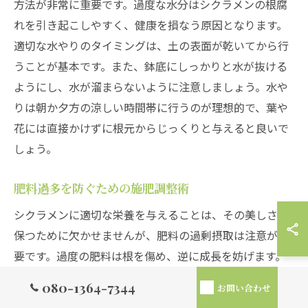
方法が非常に重要です。過度な水分はシクラメンの根腐
れを引き起こしやすく、健康を損なう原因となります。
適切な水やりのタイミングは、土の表面が乾いてから行
うことが基本です。また、鉢底にしっかりと水が抜ける
ようにし、水が溜まらないように注意しましょう。水や
りは朝か夕方の涼しい時間帯に行うのが理想的で、葉や
花には直接かけずに根元からじっくりと与えると良いで
しょう。
肥料過多を防ぐための施肥調整術
シクラメンに適切な栄養を与えることは、その美しさを
保つために欠かせませんが、肥料の過剰摂取は注意が必
要です。過度の肥料は根を傷め、逆に成長を妨げます。
施肥は生育期に合わせて行うことが求められ、特に開花
080-1364-7344
お問い合わせ
期には液体肥料を月に1〜2回程度与えるのがおすすめで