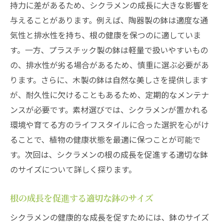
持力に差があるため、シクラメンの成長に大きな影響を
初心者におすすめの鉢選びのポイント
与えることがあります。例えば、陶器製の鉢は適度な通
シクラメンの根を守るための鉢の工夫
気性と排水性を持ち、根の健康を保つのに適していま
植物の成長段階に応じた鉢の変え方
す。一方、プラスチック製の鉢は軽量で扱いやすいもの
鉢の形状が及ぼすシクラメンへの影響
の、排水性が劣る場合があるため、慎重に選ぶ必要があ
多様な鉢素材の特性と選び方のコツ
ります。さらに、木製の鉢は自然な美しさを提供します
が、耐久性に欠けることもあるため、定期的なメンテナ
季節に応じた鉢の選び方と管理の要点
ンスが必要です。素材選びでは、シクラメンが置かれる
シクラメン鉢の管理で知っておくべき環境調整
環境や育てる方のライフスタイルに合った選択を心がけ
のポイント
ることで、植物の健康状態を最適に保つことが可能で
日照時間と遮光のバランスを取る方法
す。次回は、シクラメンの根の成長を促進する適切な鉢
湿度を保つための簡単な工夫とアイデア
のサイズについて詳しく探ります。
季節に応じた温度管理の基本原則
空気の循環を促進する配置とレイアウト
根の成長を促進する適切な鉢のサイズ
病害防止に役立つ環境整備のチェックリス
シクラメンの健康的な成長を促すためには、鉢のサイズ