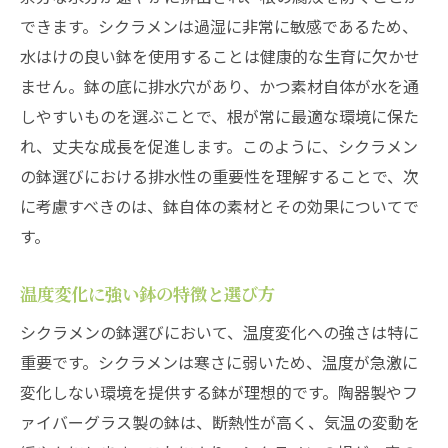
プロが教えるシクラメンの水やりテクニッ
できます。シクラメンは過湿に非常に敏感であるため、
ク
水はけの良い鉢を使用することは健康的な生育に欠かせ
ません。鉢の底に排水穴があり、かつ素材自体が水を通
栽培のプロが教える剪定のベストタイミン
しやすいものを選ぶことで、根が常に最適な環境に保た
グ
れ、丈夫な成長を促進します。このように、シクラメン
土の選び方で変わるシクラメンの成長
の鉢選びにおける排水性の重要性を理解することで、次
シクラメンの色を鮮やかに保つ栄養管理
に考慮すべきのは、鉢自体の素材とその効果についてで
ガーデニングを楽しむためのシクラメンの
す。
工夫
シクラメンの魅力を引き出すための鉢の極上管
温度変化に強い鉢の特徴と選び方
理術
シクラメンの鉢選びにおいて、温度変化への強さは特に
鉢選びがシクラメンの魅力を引き出す要因
重要です。シクラメンは寒さに弱いため、温度が急激に
繊細なシクラメンを丈夫に育てるコツ
変化しない環境を提供する鉢が理想的です。陶器製やフ
季節に応じた管理法でシクラメンを活かす
ァイバーグラス製の鉢は、断熱性が高く、気温の変動を