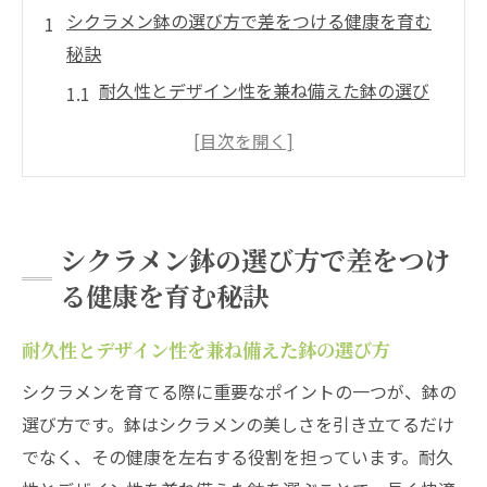
シクラメン鉢の選び方で差をつける健康を育む
秘訣
耐久性とデザイン性を兼ね備えた鉢の選び
方
素材選びがシクラメンの健康を左右する理
由
根の成長を促進する適切な鉢のサイズ
シクラメン鉢の選び方で差をつけ
排水性に優れた鉢を選ぶメリット
る健康を育む秘訣
温度変化に強い鉢の特徴と選び方
シクラメンの美しさを引き立たせる鉢の色
耐久性とデザイン性を兼ね備えた鉢の選び方
選び
シクラメンを育てる際に重要なポイントの一つが、鉢の
シクラメンの魅力を最大限に環境設定の重要性
選び方です。鉢はシクラメンの美しさを引き立てるだけ
最適な光の量でシクラメンの色を鮮やかに
でなく、その健康を左右する役割を担っています。耐久
湿度管理がもたらすシクラメンの成長促進