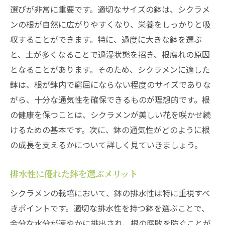
ト
選びが非常に重要です。適切なサイズの鉢は、シクラメ
シクラメンのための理想的な育成スペース
ンの根が自然に広がりやすくなり、栄養をしっかりと吸
シクラメンの美しさを長持ちさせるための注意
収することができます。特に、過度に大きな鉢を選ぶ
点
と、土が多くなることで過湿状態を招き、根腐れの原因
となることがあります。そのため、シクラメンに適した
水やり過ぎに注意！適切な方法とは
鉢は、根が鉢内で窮屈にならない程度のサイズでありな
肥料過多を防ぐための施肥調整術
がら、十分な通気性を確保できるものが理想的です。根
シクラメンにストレスを与えない置き場所
の健康を保つことは、シクラメンが美しい花を咲かせ続
病害虫に負けないシクラメンの育て方
けるための基本です。次に、鉢の通気性がどのように根
休眠期のシクラメンをどう管理するか
の成長を支えるかについて詳しく見ていきましょう。
シクラメンの持ちをよくするための秘訣
ガーデニングスキルを高めるシクラメンの管理
排水性に優れた鉢を選ぶメリット
法
シクラメンの栽培において、鉢の排水性は特に重視すべ
初心者でもできるシクラメンの管理ステッ
きポイントです。適切な排水性を持つ鉢を選ぶことで、
プ
余分な水分が速やかに排出され、根の腐敗を防ぐことが