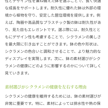
性とデザイン性を兼ね備えた鉢を選ぶことで、長く快適
シクラメンに適した温度設定のポイント
な成長をサポートします。耐久性に優れた鉢は外部の環
境から植物を守り、安定した居住環境を提供します。例
空気の流れを意識した配置で病害の予防
えば、陶器や高品質なプラスチック製の鉢は耐久性があ
シクラメンの健康を守るための風除け対策
り、見た目もエレガントです。選ぶ際には、耐久性とと
環境変動に強いシクラメンを育てる秘訣
もにデザイン性も考慮することで、シクラメンの美しさ
美しいシクラメンを目指すための鉢管理の基本
を最大限に引き出すことができます。鉢の色や形状は、
水やりのタイミングと量を見極める方法
シクラメンの色合いと調和させることで、より魅力的な
肥料選びがシクラメンの色を左右する理由
ディスプレイを実現します。次に、鉢の素材選びがシク
毎日の観察が重要なシクラメンの健康管理
ラメンの健康にどのように影響するのかについて詳しく
見ていきます。
病害虫対策の基本的なポイントと実践
根腐れを防ぐための鉢の管理技術
素材選びがシクラメンの健康を左右する理由
シクラメンを長持ちさせるための剪定方法
シクラメンの健康を維持するためには、鉢の素材選びが
シクラメンの成長を支えるための適切な鉢選び
非常に重要です。特に、素材によっては排水性や熱の保
の技