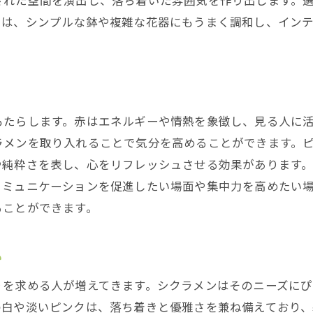
された空間を演出し、落ち着いた雰囲気を作り出します。
冬の暮らしに彩りを添えるシクラメン
ては、シンプルな鉢や複雑な花器にもうまく調和し、イン
シクラメンを主役にした室内装飾のアイデア
シクラメンを楽しむためのライフスタイルの提案
シクラメンと共に過ごすリラックスタイム
冬のイベントにシクラメンを取り入れる方法
もたらします。赤はエネルギーや情熱を象徴し、見る人に
ラメンを取り入れることで気分を高めることができます。
や純粋さを表し、心をリフレッシュさせる効果があります
コミュニケーションを促進したい場面や集中力を高めたい
ることができます。
い
りを求める人が増えてきます。シクラメンはそのニーズに
の白や淡いピンクは、落ち着きと優雅さを兼ね備えており、