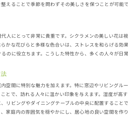
を整えることで季節を問わずその美しさを保つことが可能
枯れた花の取り扱い方法
長持ちするシクラメンのための温度管理
魅力的なシクラメンの選び方と育て方
現代人にとって非常に貴重です。シクラメンの美しい花は
自分に合ったシクラメンの選び方
柔らかな花びらと多様な色合いは、ストレスを和らげる効
育てやすいシクラメンの特徴
けるのに役立ちます。こうした特性から、多くの人々が日
シクラメンの購入時に気を付けるポイント
選んだシクラメンを健康に育てるステップ
置法
シクラメンの育成に適した環境作り
室内空間に特別な魅力を加えます。特に窓辺やリビングル
シクラメンの品種特性を活かした育て方
ることで、訪れる人々に温かい印象を与えます。湿度が高
シクラメンで冬のインテリアをアップデート
に、リビングやダイニングテーブルの中央に配置すること
シクラメンを使ったインテリアコーディネート
く、家庭内の雰囲気を穏やかにし、居心地の良い空間を作
冬の装飾にシクラメンを取り入れる方法
シクラメンと他の植物との組み合わせアイデア