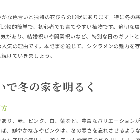
季節感を演出するシクラメンのディスプレイ方法
やかな色合いと独特の花びらの形状にあります。特に冬の
シクラメンの配置で作る快適な空間
が比較的簡単で、初心者でも育てやすい植物です。適切な
インテリアとしてのシクラメンのメンテナンス
人気があり、結婚祝いや開業祝いなど、特別な日のギフトと
鮮やかなシクラメンの育成ポイント
の人気の理由です。本記事を通じて、シクラメンの魅力を
シクラメンを美しく育てるための環境要因
し続けていきましょう。
色鮮やかな花を咲かせるための肥料選び
シクラメンの成長を促す日光の取り入れ方
いで冬の家を明るく
鮮やかさを保つための温度管理
シクラメンの花色を引き立てる水やり方法
び方
育成過程での注意点と対策
シクラメンの花とともに過ごす冬の楽しみ方
であり、赤、ピンク、白、紫など、豊富なバリエーション
えば、鮮やかな赤やピンクは、冬の寒さを忘れさせるよう
シクラメンを活かした季節のディスプレイ