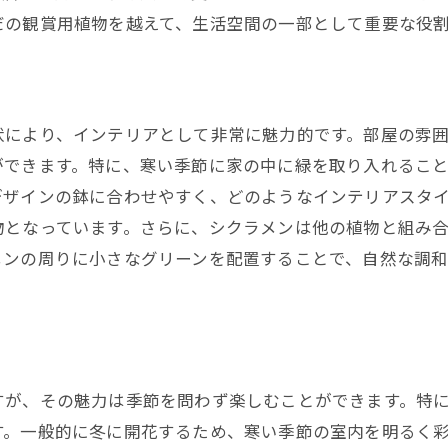
シクラメンの色合いによる空間の変化
だの観賞用植物を越えて、生活空間の一部として重要な役
初心者必見シクラメン育成の基本ポイント
シクラメンの育成に必要な基本知識
シクラメンの植え替え時期と方法
状により、インテリアとして非常に魅力的です。部屋の雰
初心者が陥りがちな育成の落とし穴
ができます。特に、寒い季節に家の中に緑を取り入れるこ
水やりと光の管理方法
デザインの鉢に合わせやすく、どのようなインテリアスタ
物となっています。さらに、シクラメンは他の植物と組み
シクラメンの土選びと栄養管理
メンの周りに小さなグリーンを配置することで、自然な調
育成環境の整え方と注意点
シクラメンの長持ちさせるための育成方法
シクラメンを長く楽しむための水やりテクニック
環境の変化に対応するためのアドバイス
すが、その魅力は季節を問わず楽しむことができます。特
シクラメンを健康に保つための肥料管理
す。一般的に冬に開花するため、寒い季節の室内を明るく
シクラメンの病害虫対策