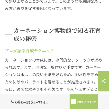
で盛り上がることができます。このような多層的な楽し
み方が再訪を促す要因となっています。
カーネーション博物館で知る花育
成の秘密
プロが語る育成テクニック
カーネーションの育成には、専門的なテクニックが求め
られます。まず、最適な土壌作りが重要です。カーネー
ションは水はけの良い土壌を好むため、排水性を高める
ために砂やパーライトを混ぜることが推奨されます。さ
らに、適切な水やりも不可欠です。水を与えすぎると根
腐れを起こす可能性があるため、土の表面が乾いたら水
080-1364-7344
お問い合わせ
を与えるのが理想的です。これらのテクニックを駆使す