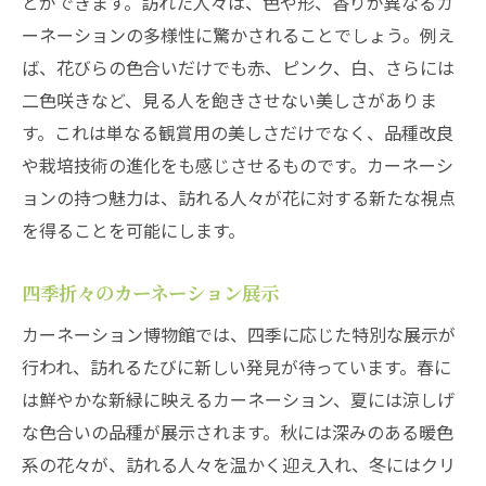
とができます。訪れた人々は、色や形、香りが異なるカ
カーネーションの品種改良史
ーネーションの多様性に驚かされることでしょう。例え
カーネーションが象徴するもの
ば、花びらの色合いだけでも赤、ピンク、白、さらには
歴史を学び未来を考える
二色咲きなど、見る人を飽きさせない美しさがありま
福生市で体感するカーネーションの生命力
す。これは単なる観賞用の美しさだけでなく、品種改良
元気をもらう花の力
や栽培技術の進化をも感じさせるものです。カーネーシ
生命力あふれる展示
ョンの持つ魅力は、訪れる人々が花に対する新たな視点
育成の裏側を知る
を得ることを可能にします。
自然の力を感じる
四季折々のカーネーション展示
訪れる人々の感動
カーネーション博物館では、四季に応じた特別な展示が
花の美しさと心の癒し
行われ、訪れるたびに新しい発見が待っています。春に
癒しの空間福生市のカーネーション博物館を訪
は鮮やかな新緑に映えるカーネーション、夏には涼しげ
れる理由
な色合いの品種が展示されます。秋には深みのある暖色
心を落ち着かせる花の香り
系の花々が、訪れる人々を温かく迎え入れ、冬にはクリ
静かな時間の過ごし方