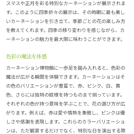
スマスや正月を彩る特別なカーネーションが展示されま
訪問者の声から見る魅力
す。このように四季折々の展示は、その時期に最も美し
ワークショップで癒し体験
いカーネーションを引き立て、季節ごとの花の楽しみ方
ストレス軽減効果
を教えてくれます。四季の移り変わりを感じながら、カ
ーネーションの魅力を最大限に味わうことができます。
日常からのリフレッシュ
美しいカーネーションが彩る福生市の隠れた名
色彩の魔法を体感
所
カーネーション博物館に一歩足を踏み入れると、色彩の
地元住民に愛される場所
魔法が広がる瞬間を体験できます。カーネーションはそ
観光客に人気の理由
の色のバリエーションが豊富で、赤、ピンク、白、黄
季節ごとの特別イベント
色、さらには独特の紋様を持つものまで揃っています。
訪問者の心に残る風景
それぞれの色が持つ意味を学ぶことで、花の選び方が広
知られざるフォトジェニックスポット
がります。例えば、赤は愛や情熱を象徴し、ピンクは優
再訪したくなる理由
しさや感謝を表現します。これらのカラーバリエーショ
カーネーション博物館で知る花育成の秘密
ンは、ただ観賞するだけでなく、特別な日を演出する際